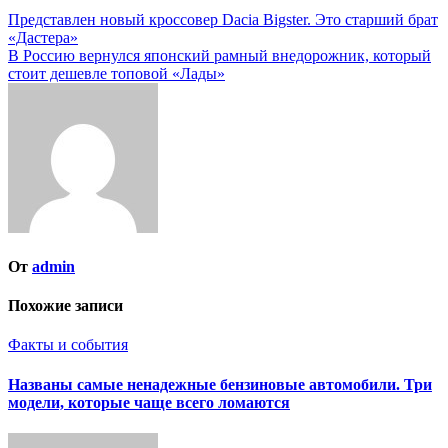
Навигация
Представлен новый кроссовер Dacia Bigster. Это старший брат
«Дастера»
по
В Россию вернулся японский рамный внедорожник, который
записям
стоит дешевле топовой «Лады»
От
admin
Похожие записи
Факты и события
Названы самые ненадежные бензиновые автомобили. Три
модели, которые чаще всего ломаются