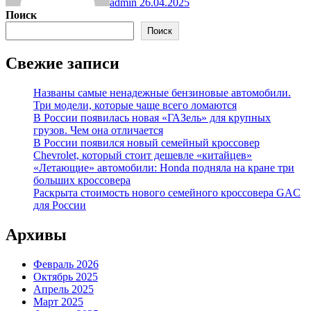
admin
26.04.2025
Поиск
Поиск
Свежие записи
Названы самые ненадежные бензиновые автомобили.
Три модели, которые чаще всего ломаются
В России появилась новая «ГАЗель» для крупных
грузов. Чем она отличается
В России появился новый семейный кроссовер
Chevrolet, который стоит дешевле «китайцев»
«Летающие» автомобили: Honda подняла на кране три
больших кроссовера
Раскрыта стоимость нового семейного кроссовера GAC
для России
Архивы
Февраль 2026
Октябрь 2025
Апрель 2025
Март 2025